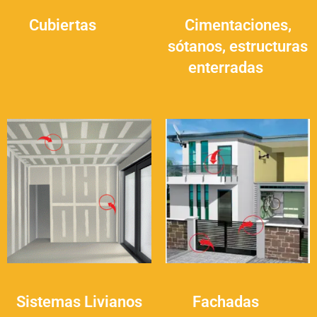
Cubiertas
(16)
Cimentaciones,
sótanos, estructuras
enterradas
(9)
Sistemas Livianos
Fachadas
(4)