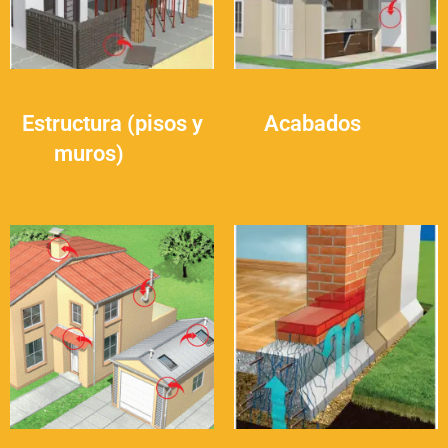
Estructura (pisos y
Acabados
(34)
muros)
(41)