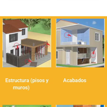
Estructura (pisos y
Acabados
(34)
muros)
(41)