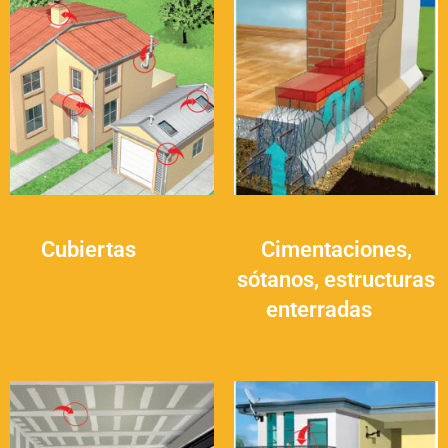
Cubiertas
(16)
Cimentaciones,
sótanos, estructuras
enterradas
(9)