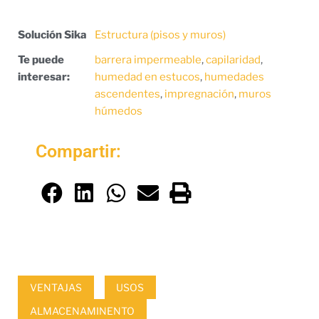
Solución Sika
Estructura (pisos y muros)
Te puede
barrera impermeable
,
capilaridad
,
interesar:
humedad en estucos
,
humedades
ascendentes
,
impregnación
,
muros
húmedos
Compartir:
VENTAJAS
USOS
ALMACENAMINENTO